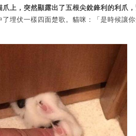
貓爪上，突然顯露出了五根尖銳鋒利的利爪，
中了埋伏一樣四面楚歌。貓咪：「是時候讓你