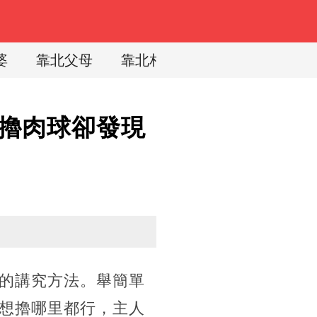
婆
靠北父母
靠北相親
靠北兒媳
擼肉球卻發現
的講究方法。舉簡單
想擼哪里都行，主人