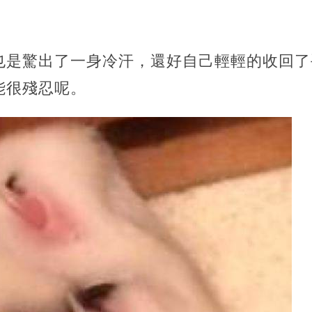
也是驚出了一身冷汗，還好自己輕輕的收回了
能很殘忍呢。