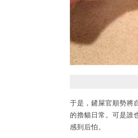
于是，鏟屎官順勢將
的擼貓日常。可是誰
感到后怕。