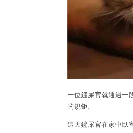
一位鏟屎官就通過一
的規矩。
這天鏟屎官在家中臥