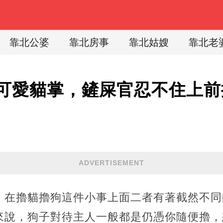
靠北公婆
靠北房事
靠北姑嫂
靠北老
可愛貓掌，鏟屎官忍不住上前
ADVERTISEMENT
，在擼貓擼狗這件小事上面二者有著截然不同
來說，狗子對待主人一般都是仍憑你隨便擼，