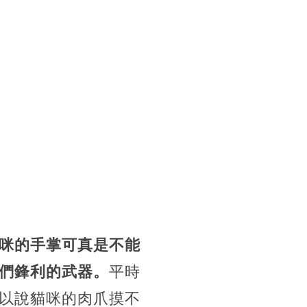
咪的手掌可真是不能
們鋒利的武器。
平時
以說貓咪的肉爪摸不