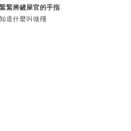
緊緊將鏟屎官的手指
知道什麼叫做殘