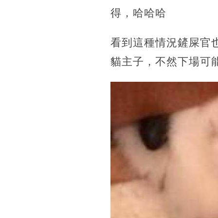
得，哈哈哈
看到這種情況鏟屎官
貓主子，不然下場可