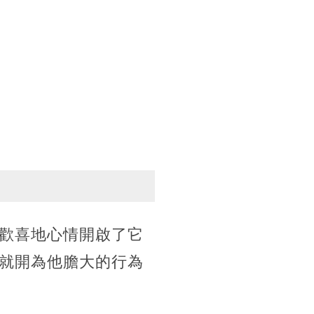
歡喜地心情開啟了它
就開為他膽大的行為