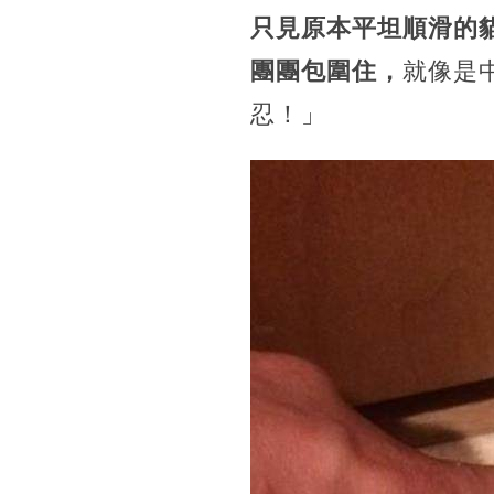
只見原本平坦順滑的
團團包圍住，
就像是
忍！」