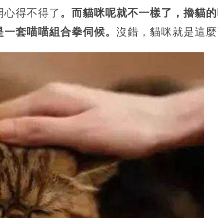
開心得不得了
。而貓咪呢就不一樣了，擼貓的
是一套喵喵組合拳伺候。
沒錯，貓咪就是這麼