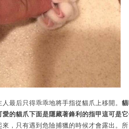
主人最后只得乖乖地將手指從貓爪上移開。
貓
可愛的貓爪下面是隱藏著鋒利的指甲這可是它
起來，只有遇到危險捕獵的時候才會露出。所