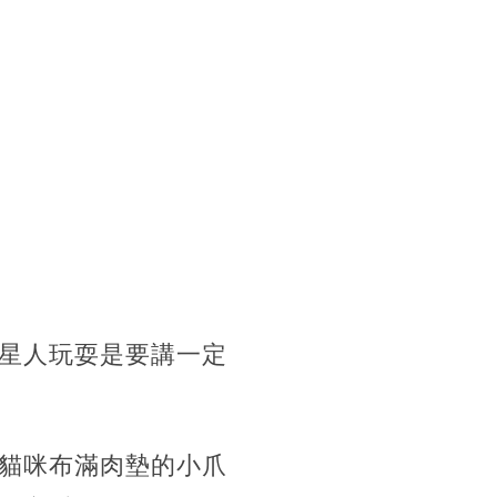
星人玩耍是要講一定
貓咪布滿肉墊的小爪