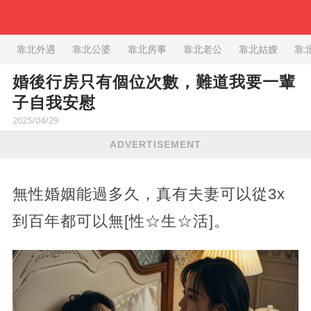
靠北外遇
靠北公婆
靠北房事
靠北老公
靠北姑嫂
靠
婚後行房只有個位次數，難道我要一輩
子自我安慰
2025/04/29
ADVERTISEMENT
無性婚姻能過多久，真有夫妻可以從3x
到百年都可以無[性☆生☆活]。