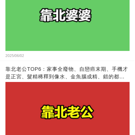
2025/06/02
靠北老公TOP6：家事全廢物、自戀癌末期、手機才
是正宮、髮精稀釋到像水、金魚腦成精、錯的都是
別人