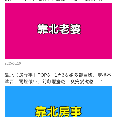
客、閨蜜最優先、雙標購物狂
2025/05/19
靠北【房☆事】TOP8：1周3次嫌多卻自嗨、雙標不
準要、關燈做♡、前戲爛嫌乾、爽完變廢物、半夜強
補陽、罵髒卻訂閱、嫌垂卻肥宅