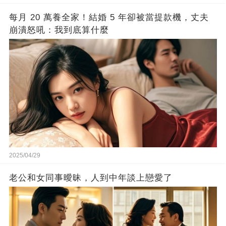
每月 20 萬養全家！結婚 5 年卻被當提款機，丈夫
崩潰怒吼：我到底算什麼
2025/04/29
老公和女同事曖昧，人到中年談上戀愛了