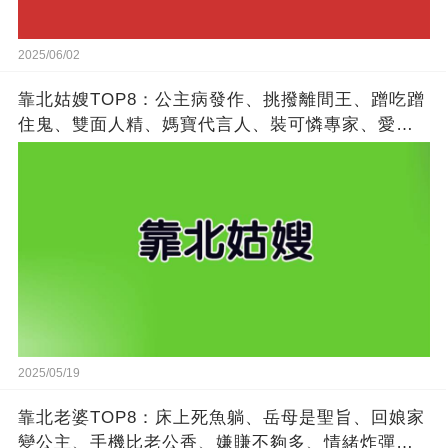
2025/06/02
靠北姑嫂TOP8：公主病發作、挑撥離間王、蹭吃蹭
住鬼、雙面人精、媽寶代言人、裝可憐專家、愛比
較狂魔、搶功勞冠軍
2025/05/19
靠北老婆TOP8：床上死魚躺、岳母是聖旨、回娘家
變公主、手機比老公香、嫌賺不夠多、情緒炸彈