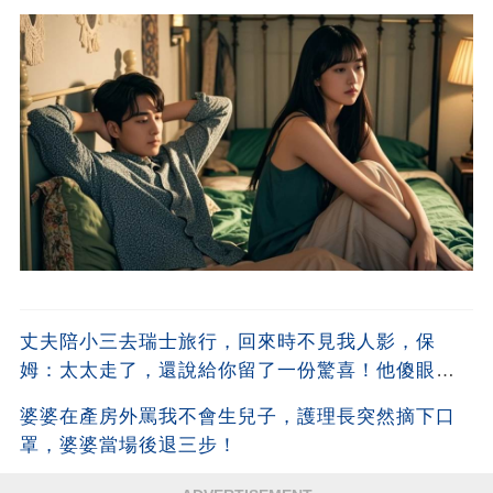
丈夫陪小三去瑞士旅行，回來時不見我人影，保
姆：太太走了，還說給你留了一份驚喜！他傻眼
了！
婆婆在產房外罵我不會生兒子，護理長突然摘下口
罩，婆婆當場後退三步！