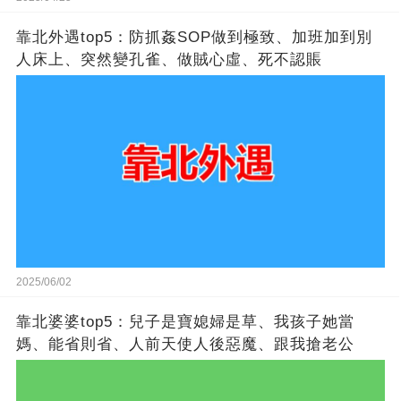
靠北外遇top5：防抓姦SOP做到極致、加班加到別
人床上、突然變孔雀、做賊心虛、死不認賬
2025/06/02
靠北婆婆top5：兒子是寶媳婦是草​​、我孩子她當
媽、能省則省、人前天使人後惡魔​​、跟我搶老公