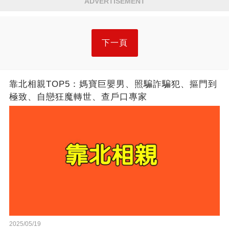
ADVERTISEMENT
下一頁
靠北相親TOP5：媽寶巨嬰男、照騙詐騙犯、摳門到
極致、自戀狂魔轉世、查戶口專家
2025/05/19