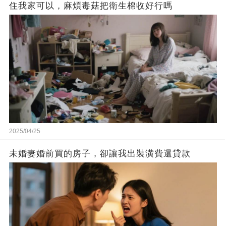
住我家可以，麻煩毒菇把衛生棉收好行嗎
2025/04/25
未婚妻婚前買的房子，卻讓我出裝潢費還貸款