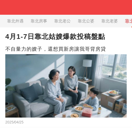
靠北外遇
靠北房事
靠北老公
靠北公婆
靠北老婆
靠
4月1-7日靠北姑嫂爆款投稿盤點
不自量力的嫂子，還想買新房讓我哥背房貸
2025/04/25